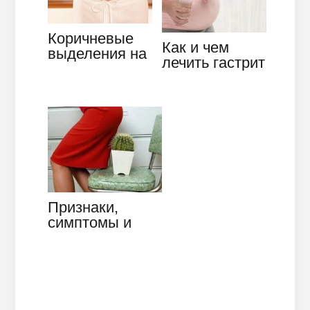
Коричневые
Как и чем
выделения на
лечить гастрит
ранних сроках
при
беременности:
беременности,
причины и…
что делать
будущей
матери
Признаки,
симптомы и
терапевтическо
е лечение
геморроя при
беременности