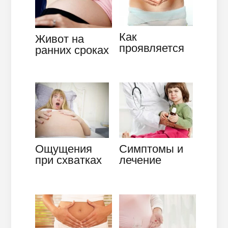
Как
Живот на
проявляется
ранних сроках
беременность
беременности:
на ранних
различные
сроках:
ощущения
признаки до
задержки
Ощущения
Симптомы и
при схватках
лечение
перед родами
гастрита у
и в самом
детей:
процессе
предупредить
или
бороться?