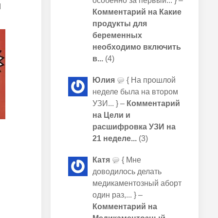
особенно за первый... } –
м
Комментарий на Какие
продукты для
беременных
необходимо включить
в...
(4)
Юлия
{ На прошлой
неделе была на втором
УЗИ... } –
Комментарий
на Цели и
расшифровка УЗИ на
21 неделе...
(3)
Катя
{ Мне
доводилось делать
медикаментозный аборт
один раз,... } –
Комментарий на