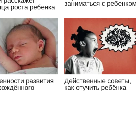
м расскажет
заниматься с ребенко
ица роста ребенка
в 6 месяцев
да
молодым…
енности развития
Действенные советы,
рождённого
как отучить ребёнка
нка по неделям,
ругаться матом
пы…