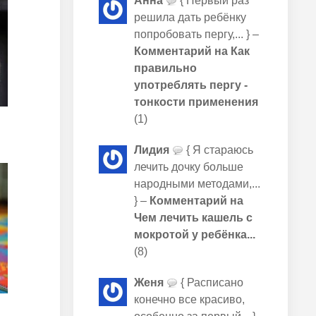
Анна
{ Первый раз
решила дать ребёнку
попробовать пергу,... } –
Комментарий на Как
правильно
употреблять пергу -
тонкости применения
(1)
Лидия
{ Я стараюсь
лечить дочку больше
народными методами,...
} –
Комментарий на
Чем лечить кашель с
мокротой у ребёнка...
(8)
Женя
{ Расписано
конечно все красиво,