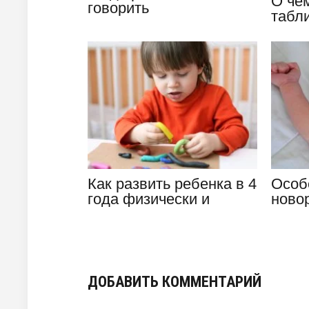
О че
говорить
табл
предложениями —
до го
подробно…
Как развить ребенка в 4
Особ
года физически и
ново
интеллектуально
ребё
эта
ДОБАВИТЬ КОММЕНТАРИЙ