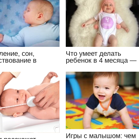
ление, сон,
Что умеет делать
ствование в
ребенок в 4 месяца —
ме 2 месячного
описание…
нка
Игры с малышом: чем