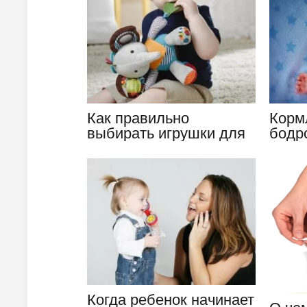
Как правильно
Корм
выбирать игрушки для
бодр
грудничков
режи
ребе
Когда ребенок начинает