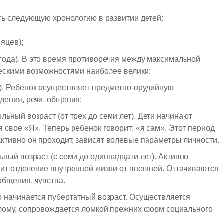
ть следующую хронологию в развитии детей:
сяцев)
;
года). В это время противоречия между максимальной
ескими возможностями наиболее велики
;
).
Ребенок
осуществляет предметно-орудийную
дения, речи, общения
;
ольный возраст (от
трех
до семи лет). Дети начинают
ся
свое
«Я». Теперь
ребенок
говорит: «я сам». Этот период
о активно он проходит, зависят волевые параметры личности.
ный возраст (с семи до одиннадцати лет). Активно
ит отделение внутренней жизни от внешней. Оттачиваются
общения, чувства.
го начинается пубертатный возраст. Осуществляется
лому, сопровождается ломкой прежних форм социального