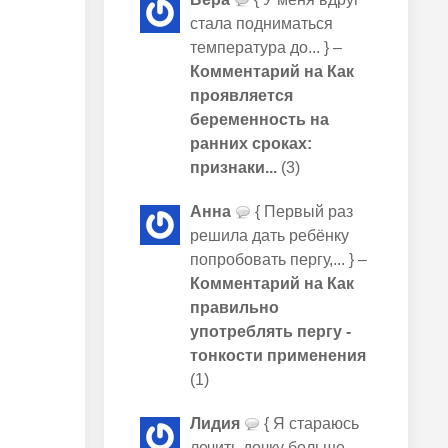
стала подниматься
температура до... } –
Комментарий на Как
проявляется
беременность на
ранних сроках:
признаки...
(3)
Анна
{ Первый раз
решила дать ребёнку
попробовать пергу,... } –
Комментарий на Как
правильно
употреблять пергу -
тонкости применения
(1)
Лидия
{ Я стараюсь
лечить дочку больше