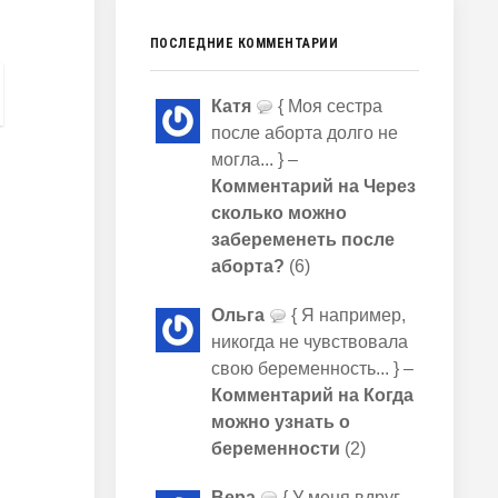
ПОСЛЕДНИЕ КОММЕНТАРИИ
Катя
{ Моя сестра
после аборта долго не
могла... } –
Комментарий на Через
сколько можно
забеременеть после
аборта?
(6)
Ольга
{ Я например,
никогда не чувствовала
свою беременность... } –
Комментарий на Когда
можно узнать о
беременности
(2)
Вера
{ У меня вдруг