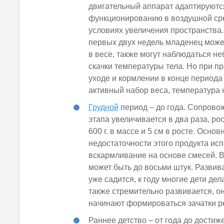
двигательный аппарат адаптируютс
функционированию в воздушной ср
условиях увеличения пространства.
первых двух недель младенец може
в весе,
также
могут наблюдаться н
скачки температуры тела. Но при п
уходе и кормлении в конце периода
активный набор веса, температура 
Грудной
период – до года. Сопров
этапа увеличивается в два раза, ро
600 г. в массе и
5 см
в росте. Основ
недостаточности этого продукта ис
вскармливание на основе смесей. В 
может быть до восьми штук. Развив
уже садится, к году многие дети д
также стремительно развивается, о
начинают формироваться зачатки р
Раннее детство – от года до дости