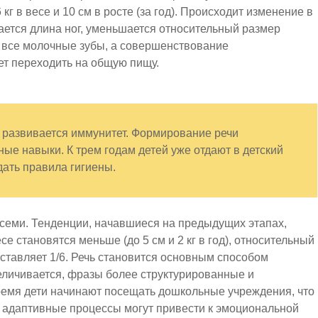
 кг
в весе и
10 см
в росте (за год). Происходит изменение в
ается длина ног, уменьшается относительный размер
т все молочные зубы, а совершенствование
т переходить на общую пищу.
развивается иммунитет. Формирование речи
ные навыки. К
трем
годам детей уже отдают в детский
дать правила гигиены.
 семи. Тенденции, начавшиеся на предыдущих этапах,
есе становятся меньше (до
5 см
и
2 кг
в год), относительный
оставляет 1/6. Речь становится основным способом
еличивается, фразы более структурированные и
ремя дети начинают посещать дошкольные учреждения, что
 адаптивные процессы могут привести к эмоциональной