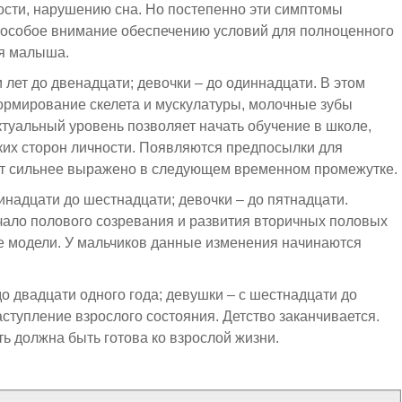
ости, нарушению сна. Но постепенно эти симптомы
ь особое внимание обеспечению условий для полноценного
ия малыша.
и лет до двенадцати; девочки – до одиннадцати. В этом
ормирование скелета и мускулатуры, молочные зубы
туальный уровень позволяет начать обучение в школе,
их сторон личности. Появляются предпосылки для
ет сильнее выражено в следующем временном промежутке.
инадцати до шестнадцати; девочки – до пятнадцати.
чало полового созревания и развития вторичных половых
е модели. У мальчиков данные изменения начинаются
о двадцати одного года; девушки – с шестнадцати до
ступление взрослого состояния. Детство заканчивается.
ь должна быть готова ко взрослой жизни.