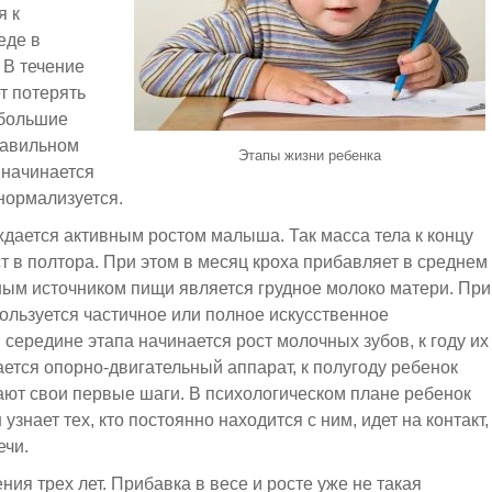
я к
еде в
 В течение
т потерять
ебольшие
равильном
Этапы жизни ребенка
 начинается
нормализуется.
ождается активным ростом малыша.
Так
масса тела к концу
ст в полтора. При этом в месяц кроха прибавляет в среднем
ным источником пищи является грудное молоко матери. При
пользуется частичное или полное искусственное
середине этапа начинается рост молочных зубов, к году их
ается опорно-двигательный аппарат, к полугоду
ребенок
елают свои первые шаги. В психологическом плане
ребенок
н
узнает
тех, кто постоянно находится с ним,
идет
на контакт,
ечи.
жения
трех
лет. Прибавка в весе и росте уже не такая