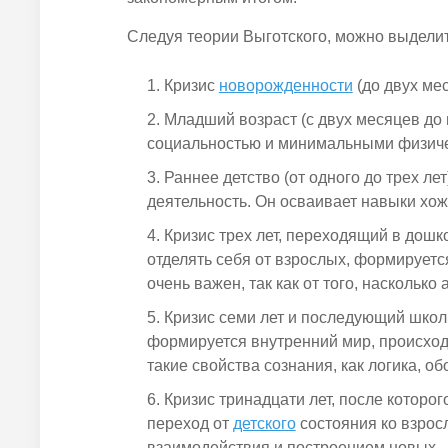
Следуя теории Выготского, можно выдели
Кризис
новорожденности
(до двух ме
Младший возраст (с двух месяцев до 
социальностью и минимальными физич
Раннее детство (от одного до
трех
лет
деятельность. Он осваивает навыки хож
Кризис
трех
лет, переходящий в дошк
отделять себя от взрослых, формирует
очень важен, так как от того, наскольк
Кризис семи лет и последующий школь
формируется внутренний мир, происход
такие свойства сознания, как
логика, об
Кризис тринадцати лет, после которо
переход от
детского
состояния ко взрос
взаимодействия и построением новых.