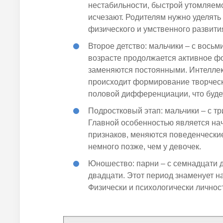
нестабильности, быстрой утомляем
исчезают. Родителям нужно уделят
физического и умственного развит
Второе детство: мальчики – с восьм
возрасте продолжается активное ф
заменяются постоянными. Интеллек
происходит формирование творческ
половой дифференциации, что буд
Подростковый этап: мальчики – с тр
Главной особенностью является на
признаков, меняются поведенчески
немного позже, чем у девочек.
Юношество: парни – с семнадцати д
двадцати. Этот период знаменует на
Физически и психологически личност