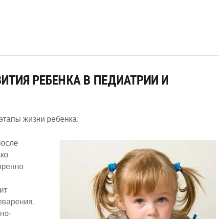
ВИТИЯ
РЕБЕНКА
В ПЕДИАТРИИ И
 этапы жизни
ребенка
:
после
ько
оренно
ит
еварения,
но-