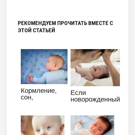
РЕКОМЕНДУЕМ ПРОЧИТАТЬ ВМЕСТЕ С
ЭТОЙ СТАТЬЕЙ
Кормление,
Если
сон,
новорожденный
бодрствование
плохо засыпает,
в режиме 2
как помочь
месячного
грудничку?
ребенка