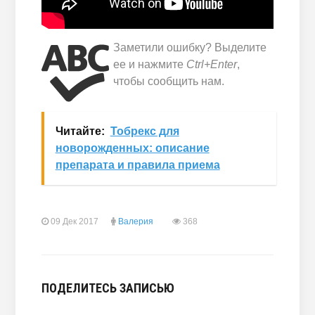
Заметили ошибку? Выделите
ее и нажмите
Ctrl+Enter
,
чтобы сообщить нам.
Читайте:
Тобрекс для
новорожденных: описание
препарата и правила приема
09 Дек 2017
Валерия
368
ПОДЕЛИТЕСЬ ЗАПИСЬЮ