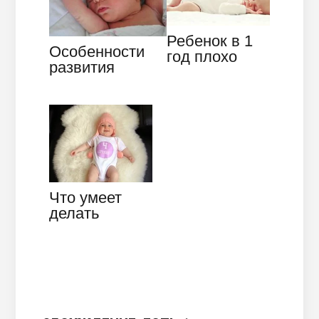
Ребенок в 1
Особенности
год плохо
развития
спит ночью —
новорождённог
причины
о ребёнка по
неделям,
этапы…
Что умеет
делать
ребенок в 4
месяца —
описание…