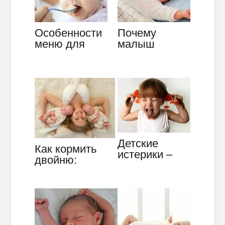
Особенности
Почему
меню для
малыш
малыша в 10
плачет во
месяцев
сне: отвечаем
на вопрос
Детские
Как кормить
истерики –
двойню:
что это и как с
одновременное
ними
кормление,
бороться
позы, виды