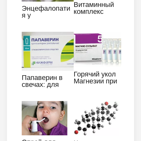
Витаминный
Энцефалопати
комплекс
я у
Магне Б6:
новорожденных
инструкция по
— виды,
применению
причины,
симптомы,…
Горячий укол
Папаверин в
Магнезии при
свечах: для
беременности:
чего
показания к
применяют,
назначению
показания и
противопоказан
ия