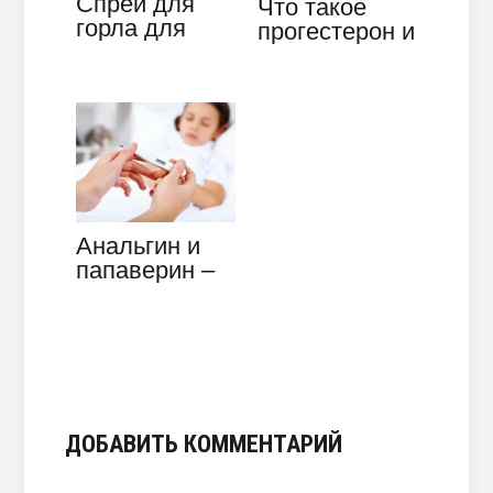
Спрей для
Что такое
горла для
прогестерон и
детей до
какова его
года:
роль во
ассортимент
время
беременности
Анальгин и
папаверин –
как
называется
средство
ДОБАВИТЬ КОММЕНТАРИЙ