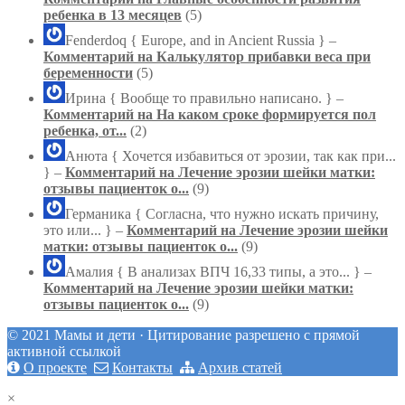
ребенка в 13 месяцев
(5)
Fenderdoq
{ Europe, and in Ancient Russia } –
Комментарий на Калькулятор прибавки веса при
беременности
(5)
Ирина
{ Вообще то правильно написано. } –
Комментарий на На каком сроке формируется пол
ребенка, от...
(2)
Анюта
{ Хочется избавиться от эрозии, так как при...
} –
Комментарий на Лечение эрозии шейки матки:
отзывы пациенток о...
(9)
Германика
{ Согласна, что нужно искать причину,
это или... } –
Комментарий на Лечение эрозии шейки
матки: отзывы пациенток о...
(9)
Амалия
{ В анализах ВПЧ 16,33 типы, а это... } –
Комментарий на Лечение эрозии шейки матки:
отзывы пациенток о...
(9)
© 2021 Мамы и дети · Цитирование разрешено с прямой
активной ссылкой
О проекте
Контакты
Архив статей
×