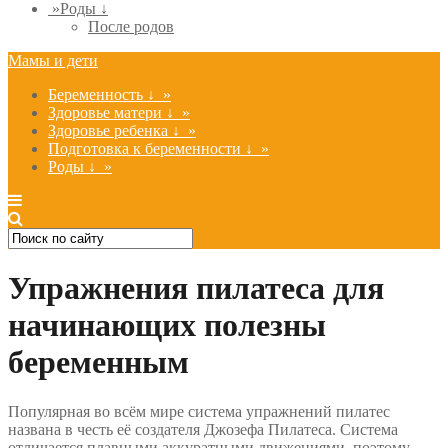
»
Роды ↓
После родов
Мамы и дети
Беременность ↓
»
Здоровье матери ↓
»
Здоровье ребенка ↓
»
Подготовка к беременности ↓
»
Роды ↓
»
Упражнения пилатеса для
начинающих полезны
беременным
Популярная во всём мире система упражнений пилатес
названа в честь её создателя Джозефа Пилатеса. Система
отличается
плавными аккуратными движениями
, поэтому