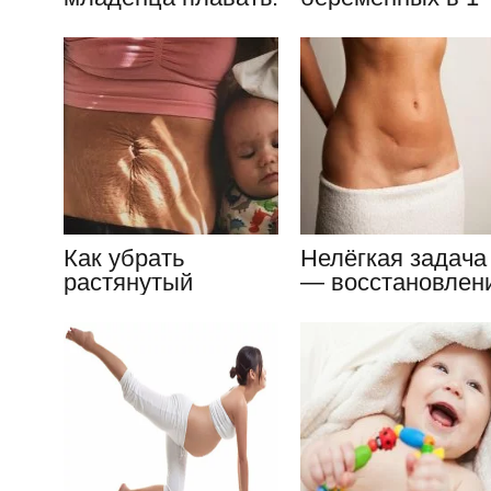
основные правила
триместре:
тренируемся на
фитболе
Как убрать
Нелёгкая задача
растянутый
— восстановлен
обвисший живот
живота после
после родов
родов