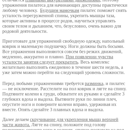
упражнения пилатеса для начинающих доступны практически
любому человеку.
Будущим мамочкам
пилатес поможет снять
усталость перегруженной спины, укрепить мышцы таза,
которые активны в процессе родов, научиться управлять
своим телом и дыханием, что, безусловно, очень важно для
родовой деятельности.
Приготовьте для упражнений свободную одежду, напольный
коврик и маленькую подушечку. Ноги должны быть босыми.
Все упражнения выполняются совсем без резких движений,
медленно, аккуратно и плавно.
При появлении чувства
усталости занятия следует прекратить
. Весь комплекс
желательно выполнять ежедневно в течение шести недель, а
уже затем можно перейти на следующий уровень сложности.
Перед любыми упражнениями требуется
разминка,
и пилатес
— не исключение. Расстелите на пол коврик и лягте на спину.
Подтяните колени к груди, обхватите их руками и сделайте 3
глубоких вдоха и выдоха. Вытяните руки по линии плеч,
опустите ноги и поверните колени вправо, удерживая их
вместе. Опять сделайте 3 плавных вдоха и выдоха.
Далее делаем
скручивание для укрепления мышц верхней
части живота.
Лягте на спину, положите под голову
подушечку, согните ноги в коленях, ступни поставьте на пол,