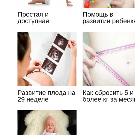
Простая и
Помощь в
доступная
развитии ребенк
гимнастика для
от 3 до 4 месяце
беременных: 2
триместр
Развитие плода на
Как сбросить 5 и
29 неделе
более кг за меся
беременности,
после
основные…
беременности и
родов