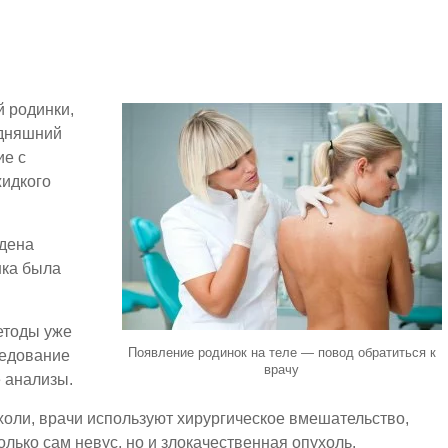
й родинки,
одняшний
ие с
жидкого
едена
нка была
етоды уже
Появление родинок на теле — повод обратиться к
ледование
врачу
 анализы.
холи, врачи используют хирургическое вмешательство,
олько сам невус, но и злокачественная опухоль.