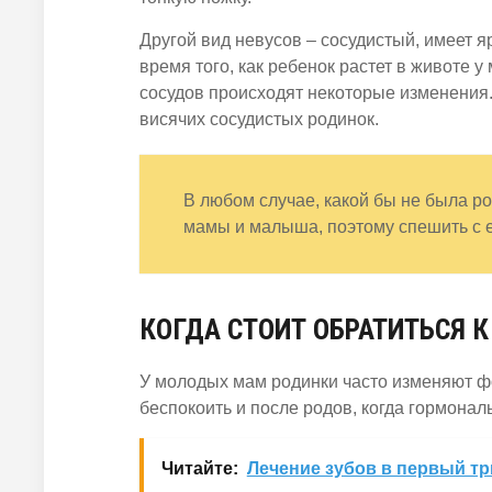
Другой вид невусов – сосудистый, имеет я
время того, как ребенок растет в животе 
сосудов происходят некоторые изменения.
висячих сосудистых родинок.
В любом случае, какой бы не была ро
мамы и малыша, поэтому спешить с е
КОГДА СТОИТ ОБРАТИТЬСЯ К
У молодых мам родинки часто изменяют фо
беспокоить и после родов, когда гормонал
Читайте:
Лечение зубов в первый т