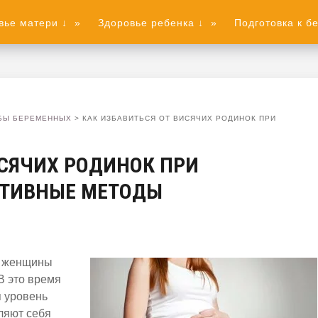
вье матери ↓
»
Здоровье ребенка ↓
»
Подготовка к б
БЫ БЕРЕМЕННЫХ
>
КАК ИЗБАВИТЬСЯ ОТ ВИСЯЧИХ РОДИНОК ПРИ
ИСЯЧИХ РОДИНОК ПРИ
КТИВНЫЕ МЕТОДЫ
м женщины
В это время
я уровень
ляют себя