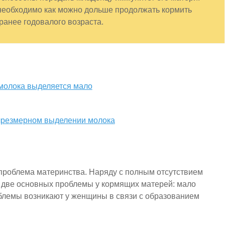
о необходимо как можно дольше продолжать кормить
 ранее годовалого возраста.
и молока выделяется мало
 чрезмерном выделении молока
проблема материнства. Наряду с полным отсутствием
, две основных проблемы у кормящих матерей: мало
роблемы возникают у женщины в связи с образованием