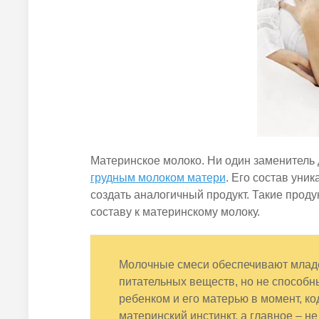
Материнское молоко. Ни один заменитель
грудным молоком матери
. Его состав уни
создать аналогичный продукт. Такие прод
составу к материнскому молоку.
Молочные смеси обеспечивают младе
питательных веществ, но не способн
ребенком и его матерью в момент, к
материнский инстинкт, а главное – н