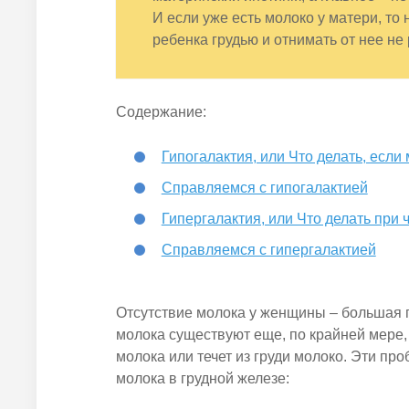
И если уже есть молоко у матери, т
ребенка грудью и отнимать от нее не
Содержание:
Гипогалактия, или Что делать, есл
Справляемся с гипогалактией
Гипергалактия, или Что делать при
Справляемся с гипергалактией
Отсутствие молока у женщины – большая 
молока существуют еще, по крайней мере
молока или течет из груди молоко. Эти п
молока в грудной железе: