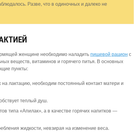
блюдалось. Разве, что в одиночных и далеко не
АКТИЕЙ
кормящей женщине необходимо наладить
пищевой рацион
с
ных веществ, витаминов и горячего питья. В основных
ющие пункты:
 на лактацию, необходим постоянный контакт матери и
бствует теплый душ.
ов типа «Апилак», а в качестве горячих напитков —
ебления жидкости, невзирая на изменение веса.