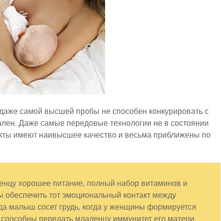
 даже самой высшей пробы не способен конкурировать с
кален. Даже самые передовые технологии не в состоянии
укты имеют наивысшее качество и весьма приближены по
нцу хорошее питание, полный набор витаминов и
ы обеспечить тот эмоциональный контакт между
ода малыш сосет грудь, когда у женщины формируется
е способны передать младенцу иммунитет его матери.